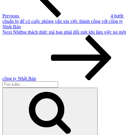
viết
Previous
4 bước
chuẩn bị để có cuộc phỏng vấn xin việc thành công với công ty
Nhật Bản
Next
Next
Những thách thức mà bạn phải đối mặt khi làm việc tại một
Post
công ty Nhật Bản
Tìm
kiếm:
Tìm
kiếm