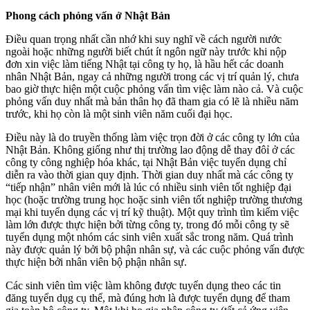
Phong cách phỏng vấn ở Nhật Bản
Điều quan trọng nhất cần nhớ khi suy nghĩ về cách người nước
ngoài hoặc những người biết chút ít ngôn ngữ này trước khi nộp
đơn xin việc làm tiếng Nhật tại công ty họ, là hầu hết các doanh
nhân Nhật Bản, ngay cả những người trong các vị trí quản lý, chưa
bao giờ thực hiện một cuộc phỏng vấn tìm việc làm nào cả. Và cuộc
phỏng vấn duy nhất mà bản thân họ đã tham gia có lẽ là nhiều năm
trước, khi họ còn là một sinh viên năm cuối đại học.
Điều này là do truyền thống làm việc trọn đời ở các công ty lớn của
Nhật Bản. Không giống như thị trường lao động dễ thay đôỉ ở các
công ty công nghiệp hóa khác, tại Nhật Bản việc tuyển dụng chỉ
diễn ra vào thời gian quy định. Thời gian duy nhất mà các công ty
“tiếp nhận” nhân viên mới là lúc có nhiều sinh viên tốt nghiệp đại
học (hoặc trường trung học hoặc sinh viên tốt nghiệp trường thương
mại khi tuyển dụng các vị trí kỹ thuật). Một quy trình tìm kiếm việc
làm lớn được thực hiện bởi từng công ty, trong đó mỗi công ty sẽ
tuyển dụng một nhóm các sinh viên xuất sắc trong năm. Quá trình
này được quản lý bởi bộ phận nhân sự, và các cuộc phỏng vấn được
thực hiện bởi nhân viên bộ phận nhân sự.
Các sinh viên tìm việc làm không được tuyển dụng theo các tin
đăng tuyển dụg cụ thể, mà đúng hơn là được tuyển dụng để tham