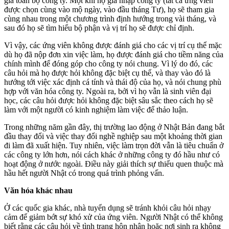
gia toàn bộ công ty. Một khi họ gia nhập công ty (tất cả ứng viên
được chọn cùng vào mộ ngày, vào đầu tháng Tư), họ sẽ tham gia
cùng nhau trong một chương trình định hướng trong vài tháng, và
sau đó họ sẽ tìm hiểu bộ phận và vị trí họ sẽ được chỉ định.
Vì vậy, các ứng viên không được đánh giá cho các vị trí cụ thể mặc
dù họ đã nộp đơn xin việc làm, họ được đánh giá cho tiềm năng của
chính mình để đóng góp cho công ty nói chung. Vì lý do đó, các
câu hỏi mà họ được hỏi không đặc biệt cụ thể, và thay vào đó là
hướng tới việc xác định cá tính và thái độ của họ, và nói chung phù
hợp với văn hóa công ty. Ngoài ra, bởi vì họ vẫn là sinh viên đại
học, các câu hỏi được hỏi không đặc biệt sâu sắc theo cách họ sẽ
làm với một người có kinh nghiệm làm việc để thảo luận.
Trong những năm gần đây, thị trường lao động ở Nhật Bản đang bắt
đầu thay đổi và việc thay đổi nghề nghiệp sau một khoảng thời gian
đi làm đã xuất hiện. Tuy nhiên, việc làm trọn đời vẫn là tiêu chuẩn ở
các công ty lớn hơn, nói cách khác ở những công ty đó hầu như có
hoạt động ở nước ngoài. Điều này giải thích sự thiếu quen thuộc mà
hầu hết người Nhật có trong quá trình phỏng vấn.
Văn hóa khác nhau
Ở các quốc gia khác, nhà tuyển dụng sẽ tránh khỏi câu hỏi nhạy
cảm để giảm bớt sự khó xử của ứng viên. Người Nhật có thể không
biết rằng các câu hỏi về tình trạng hôn nhân hoặc nơi sinh ra không