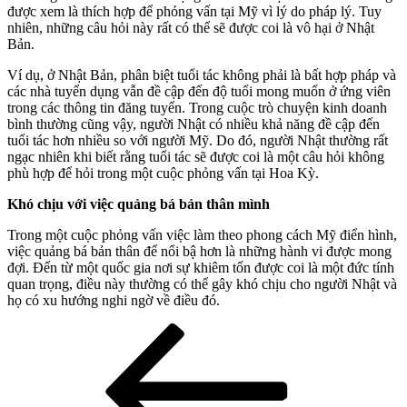
được xem là thích hợp để phỏng vấn tại Mỹ vì lý do pháp lý. Tuy
nhiên, những câu hỏi này rất có thể sẽ được coi là vô hại ở Nhật
Bản.
Ví dụ, ở Nhật Bản, phân biệt tuổi tác không phải là bất hợp pháp và
các nhà tuyển dụng vẫn đề cập đến độ tuổi mong muốn ở ứng viên
trong các thông tin đăng tuyển. Trong cuộc trò chuyện kinh doanh
bình thường cũng vậy, người Nhật có nhiều khả năng đề cập đến
tuổi tác hơn nhiều so với người Mỹ. Do đó, người Nhật thường rất
ngạc nhiên khi biết rằng tuổi tác sẽ được coi là một câu hỏi không
phù hợp để hỏi trong một cuộc phỏng vấn tại Hoa Kỳ.
Khó chịu với việc quảng bá bản thân mình
Trong một cuộc phỏng vấn việc làm theo phong cách Mỹ điển hình,
việc quảng bá bản thân để nổi bậ hơn là những hành vi được mong
đợi. Đến từ một quốc gia nơi sự khiêm tốn được coi là một đức tính
quan trọng, điều này thường có thể gây khó chịu cho người Nhật và
họ có xu hướng nghi ngờ về điều đó.
Điều
Previous
Post
hướng
bài