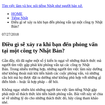
Skip
Tìm việc làm và học nói tiếng Nhật như người bản xứ.
to
HOME
content
Tiếng Nhật
Điều gì sẽ xảy ra khi bạn đến phỏng vấn tại một công ty Nhật
Bản?
07/27/2018
Điều gì sẽ xảy ra khi bạn đến phỏng vấn
tại một công ty Nhật Bản?
Gần đây, tôi đã nghe một số ý kiến lo ngại về những thách thức mà
người tìm việc gặp phải khi phỏng vấn tại các công ty Nhật
Bản. Trong nhiều trường hợp, những người tìm việc làm này dường
như không thoải mái khi tiến hành các cuộc phỏng vấn, và những
câu hỏi mà họ được đặt ra dường như không phù hợp với những gì
điển hình – hoặc là hợp pháp – để hỏi.
Không ngạc nhiên khi những người tìm việc làm tiếng Nhật gặp
phải một số thách thức khi tiến hành phỏng vấn. Bài viết này sẽ chia
sẻ về những lý do cho những thách thức đó, hãy cùng tham khảo
nhé.