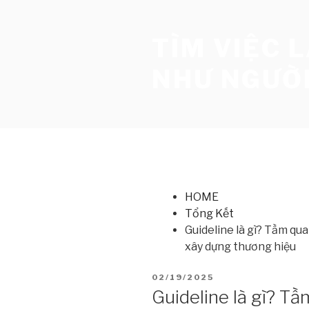
Skip
to
TÌM VIỆC 
content
NHƯ NGƯỜI
HOME
Tổng Kết
Guideline là gì? Tầm qua
xây dựng thương hiệu
02/19/2025
Guideline là gì? T