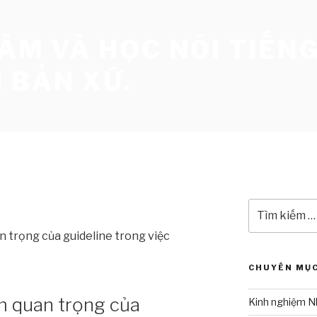
LÀM VÀ HỌC NÓI TIẾN
 BẢN XỨ.
Tìm
kiếm:
n trọng của guideline trong việc
CHUYÊN MỤ
ầm quan trọng của
Kinh nghiệm N