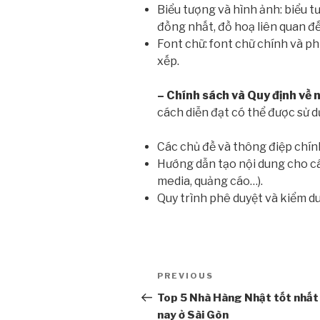
Biểu tượng và hình ảnh: biểu 
đồng nhất, đồ hoạ liên quan đ
Font chữ: font chữ chính và ph
xếp.
– Chính sách và Quy định về 
cách diễn đạt có thể được sử d
Các chủ đề và thông điệp chín
Hướng dẫn tạo nội dung cho cá
media, quảng cáo…).
Quy trình phê duyệt và kiểm du
Điều
Previous
PREVIOUS
hướng
Post
Top 5 Nhà Hàng Nhật tốt nhất
nay ở Sài Gòn