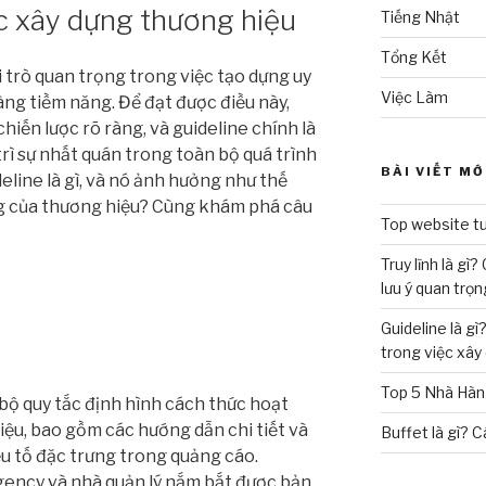
ệc xây dựng thương hiệu
Tiếng Nhật
Tổng Kết
 trò quan trọng trong việc tạo dựng uy
Việc Làm
hàng tiềm năng. Để đạt được điều này,
iến lược rõ ràng, và guideline chính là
trì sự nhất quán trong toàn bộ quá trình
BÀI VIẾT MỚ
eline là gì, và nó ảnh hưởng như thế
ng của thương hiệu? Cùng khám phá câu
Top website tu
Truy lĩnh là gì
lưu ý quan trọn
Guideline là g
trong việc xây
Top 5 Nhà Hàng
bộ quy tắc định hình cách thức hoạt
iệu, bao gồm các hướng dẫn chi tiết và
Buffet là gì? C
ếu tố đặc trưng trong quảng cáo.
agency và nhà quản lý nắm bắt được bản